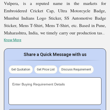
Vulpera, is a reputed name in the markets for
Embroidered Cricket Cap, Ultra Motorcycle Badge,
Mumbai Indians Logo Sticker, SS Automotive Badge
Sticker, Mens T-Shirt, Mens T-Shirt, etc. Based in Pune,
Maharashtra, India, we timely carry our production tasks
and deliver orders to valued customers. The products we
Know More
offer are praised for their fine finishing, attractive looks,
and trendiness.
Share a Quick Message with us
Key Facts About Vulpera
Get Quotation
Get Price List
Discuss Requirement
Enter Buying Requirement Details