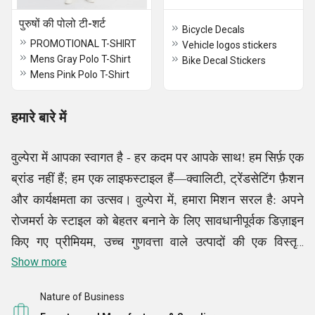
पुरुषों की पोलो टी-शर्ट
Bicycle Decals
PROMOTIONAL T-SHIRT
Vehicle logos stickers
Mens Gray Polo T-Shirt
Bike Decal Stickers
Mens Pink Polo T-Shirt
हमारे बारे में
वुल्पेरा में आपका स्वागत है - हर कदम पर आपके साथ! हम सिर्फ़ एक
ब्रांड नहीं हैं; हम एक लाइफस्टाइल हैं—क्वालिटी, ट्रेंडसेटिंग फ़ैशन
और कार्यक्षमता का उत्सव। वुल्पेरा में, हमारा मिशन सरल है: अपने
रोजमर्रा के स्टाइल को बेहतर बनाने के लिए सावधानीपूर्वक डिज़ाइन
किए गए प्रीमियम, उच्च गुणवत्ता वाले उत्पादों की एक विस्तृत
श्रृंखला पेश करके अपने हेडवियर और लाइफस्टाइल अनुभव को
Show more
फिर से परिभाषित करना। ट्रेंडी कैप, हेडबैंड, और बीनियों से लेकर
Nature of Business
बहुमुखी टी-शर्ट, हुडी आदि तक, हमारे कलेक्शन को आधुनिक पीढ़ी